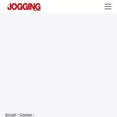
Actualités
Tests et calculateurs
Rencontres
Courses
Equipement
Entraînement
Santé
CALENDRIER
COURSES
2026
Accueil
›
Courses
›