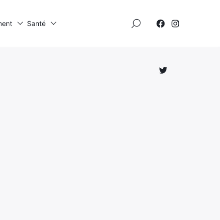
×
ment
Santé
Élément
Élément
de
de
menu
menu
Élément
de
menu