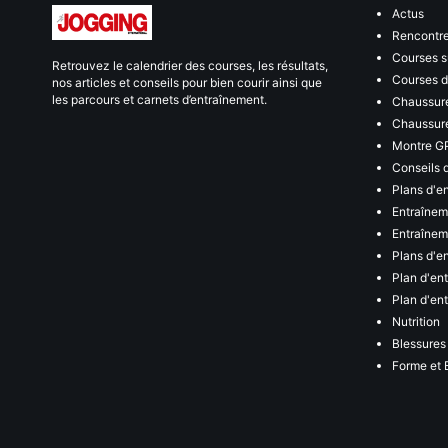
Actus
Rencontr
Courses s
Retrouvez le calendrier des courses, les résultats,
Courses de
nos articles et conseils pour bien courir ainsi que
les parcours et carnets d’entraînement.
Chaussure
Chaussure
Montre G
Conseils 
Plans d'e
Entraînem
Entraîneme
Plans d'e
Plan d'en
Plan d'en
Nutrition
Blessures
Forme et 