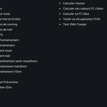
Calculer vitesse
es
Calculer ses valeurs FC cibles
ur route
Calculer sa FC Max
 trail et d'Ultra
Tester sa récupération FCM
s de running
Test VMA Cooper
s de trail
PS
d'entraînement
ntraînement
ent route
nt trail
ntraînement semi-marathons
traînement marathon
traînement 10km
 et Prévention
Bien-Être