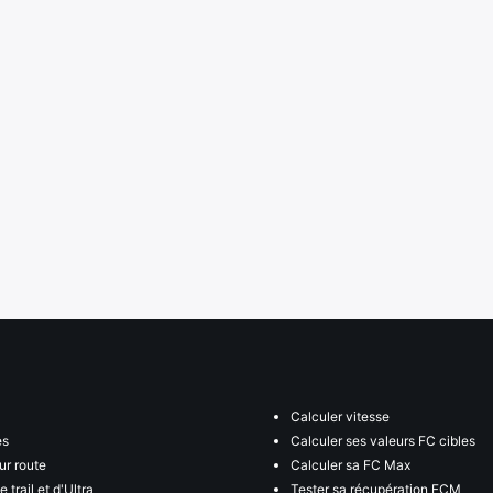
Calculer vitesse
es
Calculer ses valeurs FC cibles
ur route
Calculer sa FC Max
 trail et d'Ultra
Tester sa récupération FCM