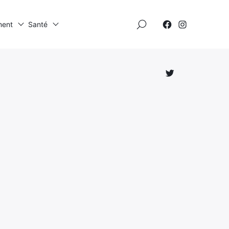
×
ment
Santé
Élément
Élément
de
de
menu
menu
Élément
de
menu