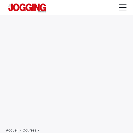
Actualités
Tests et calculateurs
Rencontres
Courses
Equipement
Entraînement
Santé
CALENDRIER
COURSES
2026
Accueil
›
Courses
›