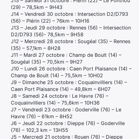
J15 – Samedi 31 octobre : Plérin (22) – Le Ponthou
(29) – 78,5km – 9H43
J14 – Vendredi 30 octobre : Intersection D2/D793
(56) – Plérin (22) – 76km – 10H16
J13 – Jeudi 29 octobre : Rennes (56) – Intersection
D2/D793 (56)- 78,5km – 9H58
J12 – Mercredi 28 octobre : Sougéal (35) – Rennes
(35) – 57,1km – 8H28
J11 – Mardi 27 octobre : Champ de Boult (14) –
Sougéal (35) – 70,5km – 9H27
J10 – Lundi 26 octobre : Caen Port Plaisance (14) –
Champ de Boult (14) – 75,5km – 10H02
J9 – Dimanche 25 octobre : Coquainvilliers (14) –
Caen Port Plaisance (14) – 49,8km – 6H07
J8 – Samedi 24 octobre : Le Havre (76) –
Coquainvilliers (14) – 75,6km – 10H36
J7 – Vendredi 23 octobre : Goderville (76) – Le
Havre (76) – 61km – 8H52
J6 – Jeudi 22 octobre : Dieppe (76) – Goderville
(76) – 102,3 km – 13H55
J5 – Mercredi 21 octobre : Rouen (76) – Dieppe