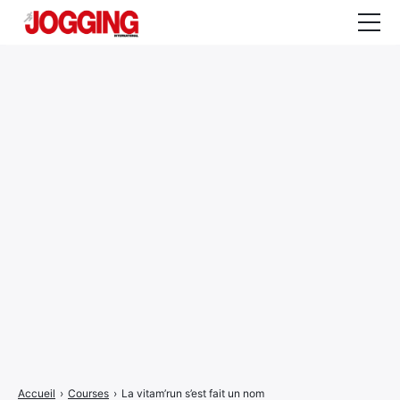
Actualités
Tests et calculateurs
Rencontres
Courses
Equipement
Entraînement
Santé
CALENDRIER
COURSES
2026
Accueil
›
Courses
›
La vitam’run s’est fait un nom