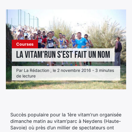
Élément
Élément
Élément
de
de
de
menu
menu
menu
Courses
La vitam’run s’est fait un nom
Par La Rédaction , le 2 novembre 2016 - 3 minutes
de lecture
Succès populaire pour la 1ère vitam’run organisée
dimanche matin au vitam’parc à Neydens (Haute-
Savoie) où près d’un millier de spectateurs ont