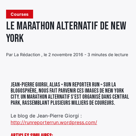
Élément
Courses
Élément
Élément
de
Le marathon alternatif de New
de
de
menu
menu
menu
York
Par La Rédaction , le 2 novembre 2016 - 3 minutes de lecture
Jean-Pierre Giorgi, alias « Run reporter run » sur la
blogosphère, nous fait parvenir ces images de New York
City. Un marathon alternatif s’est organisé dans Central
Park, rassemblant plusieurs milliers de coureurs.
Le blog de Jean-Pierre Giorgi :
http://runreporterrun.wordpress.com/