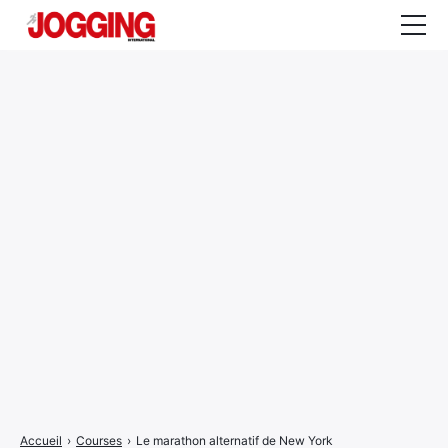
Actualités
Tests et calculateurs
Rencontres
Courses
Equipement
Entraînement
Santé
CALENDRIER
COURSES
2026
Accueil
›
Courses
›
Le marathon alternatif de New York