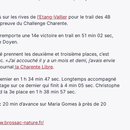
s sur les rives de
l’Etang-Vallier
pour le trail des 4B
 épreuve du Challenge Charente.
 remporte une 14e victoire en trail en 51 min 02 sec,
e Doyen.
 prennent les deuxième et troisième places, c’est
ec.
«J’ai accouché il y a un mois et demi, j’avais envie
journal
la Charente Libre
.
 premier en 1 h 34 min 47 sec. Longtemps accompagné
antage sur ce dernier qui finit à 4 min 05 sec. Christophe
nd la 3e place en 1 h 38 min 57 sec.
vec 20 min d’avance sur Maria Gomes à près de 20
w.brossac-nature.fr/