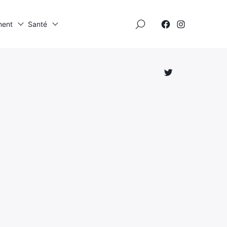
×
ment
Santé
Élément
Élément
de
de
menu
menu
Élément
de
menu