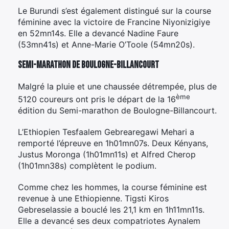
Le Burundi s’est également distingué sur la course
féminine avec la victoire de Francine Niyonizigiye
en 52mn14s. Elle a devancé Nadine Faure
(53mn41s) et Anne-Marie O’Toole (54mn20s).
Semi-marathon de Boulogne-Billancourt
Malgré la pluie et une chaussée détrempée, plus de
ème
5120 coureurs ont pris le départ de la 16
édition du Semi-marathon de Boulogne-Billancourt.
L’Ethiopien Tesfaalem Gebrearegawi Mehari a
remporté l’épreuve en 1h01mn07s. Deux Kényans,
Justus Moronga (1h01mn11s) et Alfred Cherop
(1h01mn38s) complètent le podium.
Comme chez les hommes, la course féminine est
revenue à une Ethiopienne. Tigsti Kiros
Gebreselassie a bouclé les 21,1 km en 1h11mn11s.
Elle a devancé ses deux compatriotes Aynalem