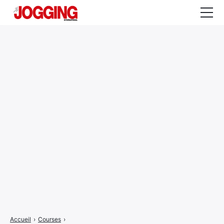
Actualités
Tests et calculateurs
Rencontres
Courses
Equipement
Entraînement
Santé
CALENDRIER
COURSES
2026
Accueil
›
Courses
›