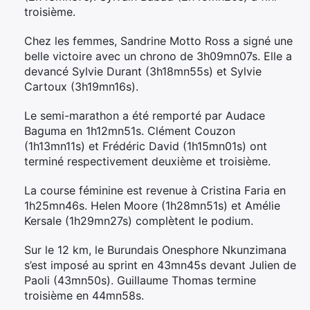
troisième.
Chez les femmes, Sandrine Motto Ross a signé une
belle victoire avec un chrono de 3h09mn07s. Elle a
devancé Sylvie Durant (3h18mn55s) et Sylvie
Cartoux (3h19mn16s).
Le semi-marathon a été remporté par Audace
Baguma en 1h12mn51s. Clément Couzon
(1h13mn11s) et Frédéric David (1h15mn01s) ont
terminé respectivement deuxième et troisième.
La course féminine est revenue à Cristina Faria en
1h25mn46s. Helen Moore (1h28mn51s) et Amélie
Kersale (1h29mn27s) complètent le podium.
Sur le 12 km, le Burundais Onesphore Nkunzimana
s’est imposé au sprint en 43mn45s devant Julien de
Paoli (43mn50s). Guillaume Thomas termine
troisième en 44mn58s.