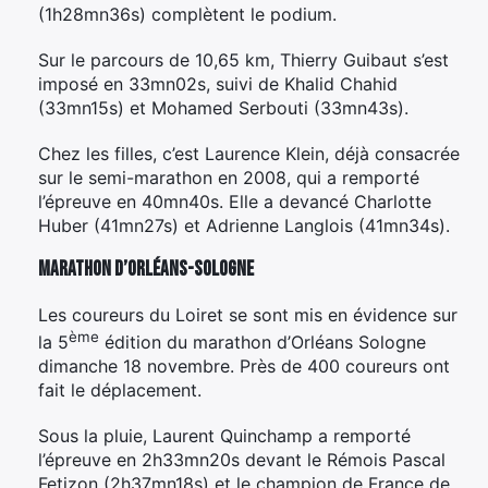
(1h28mn36s) complètent le podium.
Sur le parcours de 10,65 km, Thierry Guibaut s’est
imposé en 33mn02s, suivi de Khalid Chahid
(33mn15s) et Mohamed Serbouti (33mn43s).
Chez les filles, c’est Laurence Klein, déjà consacrée
sur le semi-marathon en 2008, qui a remporté
l’épreuve en 40mn40s. Elle a devancé Charlotte
Huber (41mn27s) et Adrienne Langlois (41mn34s).
Marathon d’Orléans-Sologne
Les coureurs du Loiret se sont mis en évidence sur
ème
la 5
édition du marathon d’Orléans Sologne
dimanche 18 novembre. Près de 400 coureurs ont
fait le déplacement.
Sous la pluie, Laurent Quinchamp a remporté
l’épreuve en 2h33mn20s devant le Rémois Pascal
Fetizon (2h37mn18s) et le champion de France de