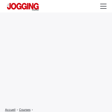
Actualités
Tests et calculateurs
Rencontres
Courses
Equipement
Entraînement
Santé
CALENDRIER
COURSES
2026
Accueil
›
Courses
›