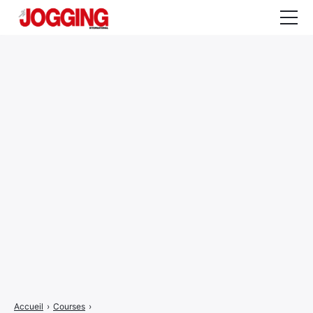
Actualités
Tests et calculateurs
Rencontres
Courses
Equipement
Entraînement
Santé
CALENDRIER
COURSES
2026
Accueil
›
Courses
›