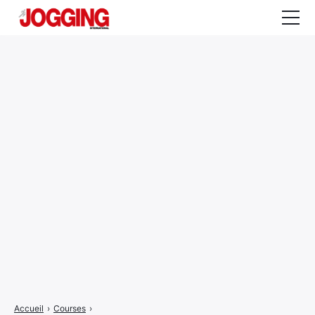
Actualités
Tests et calculateurs
Rencontres
Courses
Equipement
Entraînement
Santé
CALENDRIER
COURSES
2026
Accueil
›
Courses
›