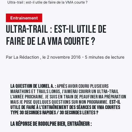
Ultra-trail : est-il utile de faire de la VMA courte ?
Élément
Élément
Élément
de
Entrainement
de
de
menu
Ultra-trail : est-il utile de
menu
menu
faire de la VMA courte ?
Par La Rédaction , le 2 novembre 2016 - 5 minutes de lecture
La question de Lionel A. :
Après avoir couru plusieurs
marathons et trails longs, j’aimerai courir un ultra-trail
l’année prochaine. Je suis en train de peaufiner ma préparation
mais je pose quelques questions sur mon programme.
Est-il
utile de faire à l’entraînement des séances de VMA courtes
type 30 secondes rapides / 30 secondes lentes ?
La réponse de Rodolphe Bier, entraîneur :