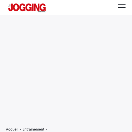
Actualités
Tests et calculateurs
Rencontres
Courses
Equipement
Entraînement
Santé
CALENDRIER
COURSES
2026
Accueil
›
Entrainement
›