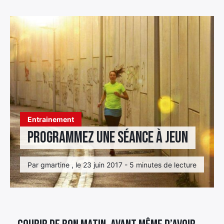
Élément
Élément
Élément
de
de
de
menu
menu
menu
Entrainement
Programmez une séance à jeun
Par gmartine , le 23 juin 2017 - 5 minutes de lecture