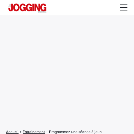
Actualités
Tests et calculateurs
Rencontres
Courses
Equipement
Entraînement
Santé
CALENDRIER
COURSES
2026
Accueil
›
Entrainement
›
Programmez une séance à jeun