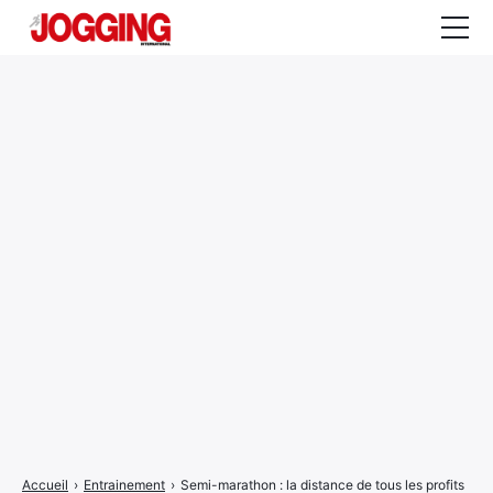
Actualités
Tests et calculateurs
Rencontres
Courses
Equipement
Entraînement
Santé
CALENDRIER
COURSES
2026
Accueil
›
Entrainement
›
Semi-marathon : la distance de tous les profits