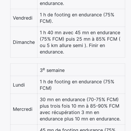
endurance.
Rechercher
1 h de footing en endurance (75%
Vendredi
:
FCM).
1 h 40 mn avec 45 mn en endurance
(75% FCM) puis 25 mn à 85% FCM (
Dimanche
ou 5 km allure semi ). Finir en
endurance.
e
3
semaine
1 h de footing en endurance (75%
Lundi
FCM)
30 mn en endurance (70-75% FCM)
plus trois fois 10 mn à 85-90% FCM
Mercredi
avec récupération 3 mn en
endurance plus 10 mn en endurance.
45 mn de footing endurance (75%