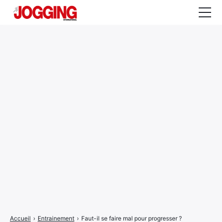
Actualités
Tests et calculateurs
Rencontres
Courses
Equipement
Entraînement
Santé
CALENDRIER
COURSES
2026
Accueil
›
Entrainement
›
Faut-il se faire mal pour progresser ?