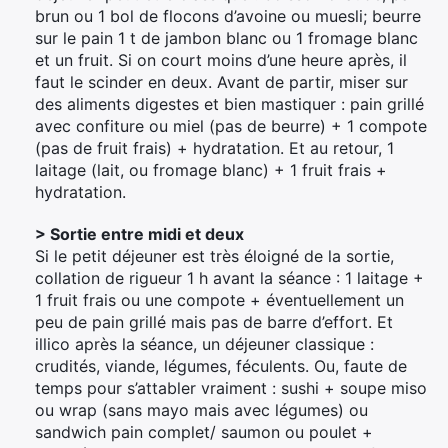
brun ou 1 bol de flocons d’avoine ou muesli; beurre
sur le pain 1 t de jambon blanc ou 1 fromage blanc
et un fruit. Si on court moins d’une heure après, il
faut le scinder en deux. Avant de partir, miser sur
des aliments digestes et bien mastiquer : pain grillé
avec confiture ou miel (pas de beurre) + 1 compote
(pas de fruit frais) + hydratation. Et au retour, 1
laitage (lait, ou fromage blanc) + 1 fruit frais +
hydratation.
> Sortie entre midi et deux
Si le petit déjeuner est très éloigné de la sortie,
collation de rigueur 1 h avant la séance : 1 laitage +
1 fruit frais ou une compote + éventuellement un
peu de pain grillé mais pas de barre d’effort. Et
illico après la séance, un déjeuner classique :
crudités, viande, légumes, féculents. Ou, faute de
temps pour s’attabler vraiment : sushi + soupe miso
ou wrap (sans mayo mais avec légumes) ou
sandwich pain complet/ saumon ou poulet +