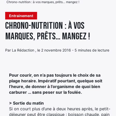
Chrono-nutrition : à vos marques, prêts… mangez !
Élément
Élément
Élément
de
Entrainement
de
de
menu
Chrono-nutrition : à vos
menu
menu
marques, prêts… mangez !
Par La Rédaction , le 2 novembre 2016 - 5 minutes de lecture
Pour courir, on n’a pas toujours le choix de sa
plage horaire. Impératif pourtant, quelque soit
l’heure, de donner à l’organisme de quoi bien
carburer … sans peser sur la foulée.
> Sortie du matin
Si on court plus d’une à deux heures après, le petit-
déjeuner peut être classique : boisson chaude, pain