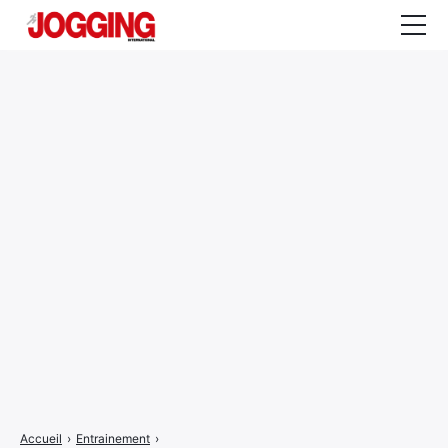
Actualités
Tests et calculateurs
Rencontres
Courses
Equipement
Entraînement
Santé
CALENDRIER
COURSES
2026
Accueil
›
Entrainement
›