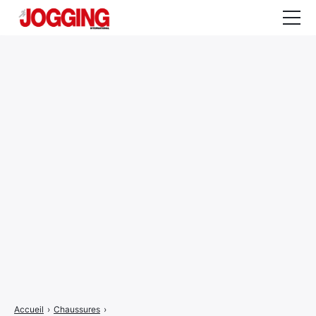
Actualités
Tests et calculateurs
Rencontres
Courses
Equipement
Entraînement
Santé
CALENDRIER
COURSES
2026
Accueil
›
Chaussures
›