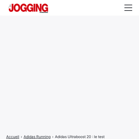
Actualités
Tests et calculateurs
Rencontres
Courses
Equipement
Entraînement
Santé
CALENDRIER
COURSES
2026
Accueil
›
Adidas Running
›
Adidas Ultraboost 20 : le test