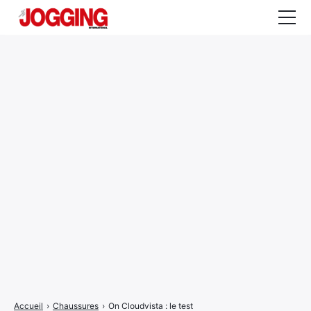
Actualités
Tests et calculateurs
Rencontres
Courses
Equipement
Entraînement
Santé
CALENDRIER
COURSES
2026
Accueil
›
Chaussures
›
On Cloudvista : le test