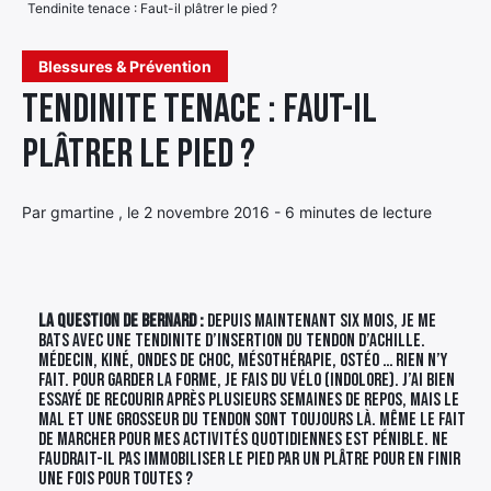
Tendinite tenace : Faut-il plâtrer le pied ?
Élément
Élément
Élément
de
Blessures & Prévention
de
de
menu
Tendinite tenace : Faut-il
menu
menu
plâtrer le pied ?
Par gmartine , le 2 novembre 2016 - 6 minutes de lecture
La question de Bernard :
Depuis maintenant six mois, je me
bats avec une tendinite d’insertion du tendon d’Achille.
Médecin, kiné, ondes de choc, mésothérapie, ostéo … rien n’y
fait. Pour garder la forme, je fais du vélo (indolore). J’ai bien
essayé de recourir après plusieurs semaines de repos, mais le
mal et une grosseur du tendon sont toujours là. Même le fait
de marcher pour mes activités quotidiennes est pénible. Ne
faudrait-il pas immobiliser le pied par un plâtre pour en finir
une fois pour toutes ?