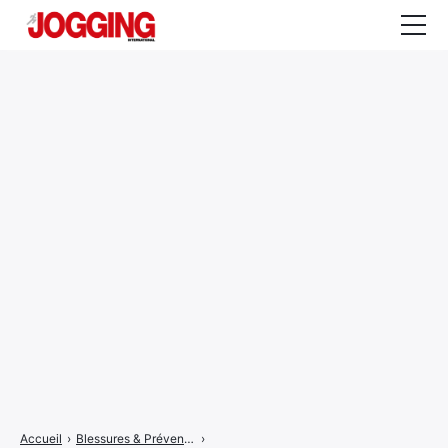
Actualités
Tests et calculateurs
Rencontres
Courses
Equipement
Entraînement
Santé
CALENDRIER
COURSES
2026
Accueil
›
Blessures & Prévention
›