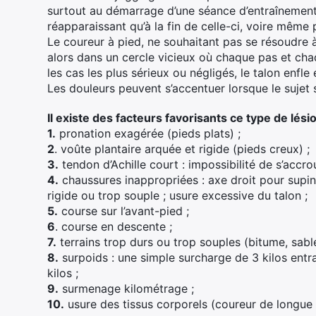
surtout au démarrage d’une séance d’entraînement.
réapparaissant qu’à la fin de celle-ci, voire même 
Le coureur à pied, ne souhaitant pas se résoudre
alors dans un cercle vicieux où chaque pas et chaq
les cas les plus sérieux ou négligés, le talon enfle
Les douleurs peuvent s’accentuer lorsque le sujet se
Il existe des facteurs favorisants ce type de lésio
1.
pronation exagérée (pieds plats) ;
2
. voûte plantaire arquée et rigide (pieds creux) ;
3.
tendon d’Achille court : impossibilité de s’accrou
4.
chaussures inappropriées : axe droit pour supin
rigide ou trop souple ; usure excessive du talon ;
5.
course sur l’avant-pied ;
6
. course en descente ;
7.
terrains trop durs ou trop souples (bitume, sable 
8.
surpoids : une simple surcharge de 3 kilos ent
kilos ;
9.
surmenage kilométrage ;
10.
usure des tissus corporels (coureur de longue d