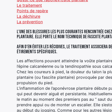
Le traitement
Points de repère
La déchirure
La prévention
L’une des blessures les plus courantes rencontrée chez l
plantaire. Elle porte le nom technique de fasciite plant
Afin d’en éviter les récidives, le traitement associera
étirements spécifiques.
Les affections pouvant atteindre la voûte plantaire s
l’épine calcanéenne ou la tendinopathie sous calc
Chez les coureurs à pied, la douleur du talon la p
plantaire (ou fasciite plantaire) provoquée par d
propulsion du pied.
L’inflammation de l’aponévrose plantaire débute pa
qui peut devenir aiguë et persistante. Habituelleme
le matin au moment des premiers pas au “ saut du 
prendre appui ou de monter un escalier. Elle s’e
au début du jogging. Comme pour les autres lésio