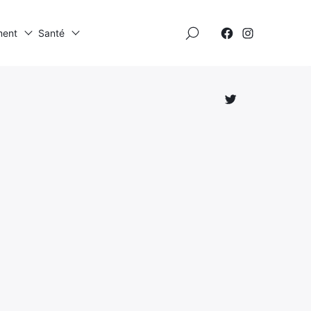
×
ment
Santé
Élément
Élément
de
de
menu
menu
Élément
de
menu