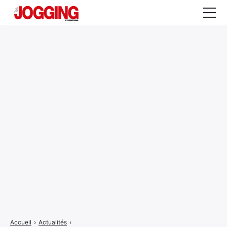
Actualités
Tests et calculateurs
Rencontres
Courses
Equipement
Entraînement
Santé
CALENDRIER
COURSES
2026
Accueil
›
Actualités
›