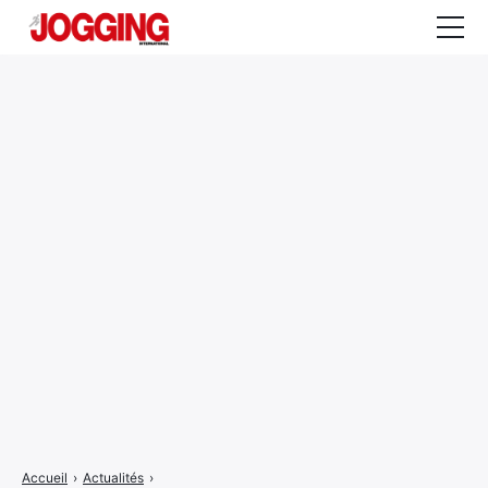
Actualités
Tests et calculateurs
Rencontres
Courses
Equipement
Entraînement
Santé
CALENDRIER
COURSES
2026
Accueil
›
Actualités
›