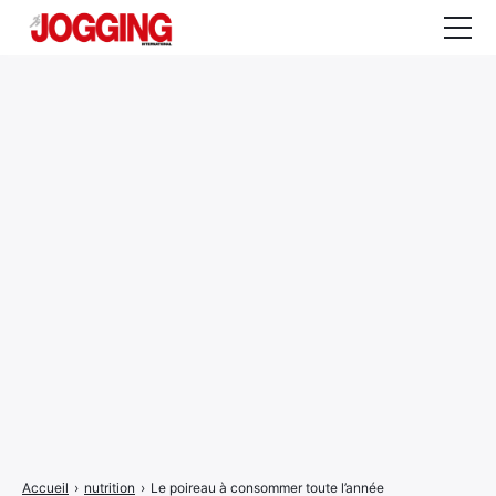
Actualités
Tests et calculateurs
Rencontres
Courses
Equipement
Entraînement
Santé
CALENDRIER
COURSES
2026
Accueil
›
nutrition
›
Le poireau à consommer toute l’année