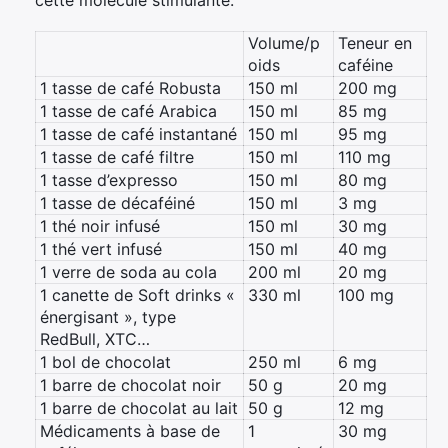
cette molécule stimulante.
Volume/p
Teneur en
oids
caféine
1 tasse de café Robusta
150 ml
200 mg
1 tasse de café Arabica
150 ml
85 mg
1 tasse de café instantané
150 ml
95 mg
1 tasse de café filtre
150 ml
110 mg
1 tasse d’expresso
150 ml
80 mg
1 tasse de décaféiné
150 ml
3 mg
1 thé noir infusé
150 ml
30 mg
1 thé vert infusé
150 ml
40 mg
1 verre de soda au cola
200 ml
20 mg
×
1 canette de Soft drinks «
330 ml
100 mg
énergisant », type
RedBull, XTC…
1 bol de chocolat
250 ml
6 mg
1 barre de chocolat noir
50 g
20 mg
Rechercher
1 barre de chocolat au lait
50 g
12 mg
:
Médicaments à base de
1
30 mg