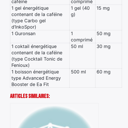
caféine
comprimé
1 gel énergétique
1 gel (40
15 mg
contenant de la caféine
g)
(type Carbo gel
d’InkoSpor)
1 Guronsan
1
50 mg
comprimé
1 coktail énergétique
50 ml
30 mg
contenant de la caféine
(type Cocktail Tonic de
Fenioux)
1 boisson énergétique
500 ml
60 mg
type Advanced Energy
Booster de Ea Fit
Articles Similaires: