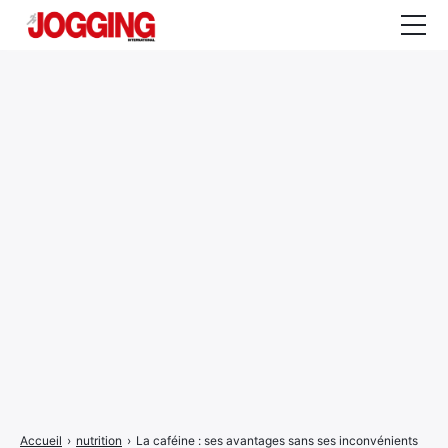
Actualités
Tests et calculateurs
Rencontres
Courses
Equipement
Entraînement
Santé
CALENDRIER
COURSES
2026
Accueil
›
nutrition
›
La caféine : ses avantages sans ses inconvénients