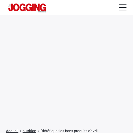
Actualités
Tests et calculateurs
Rencontres
Courses
Equipement
Entraînement
Santé
CALENDRIER
COURSES
2026
Accueil
›
nutrition
›
Diététique: les bons produits d’avril