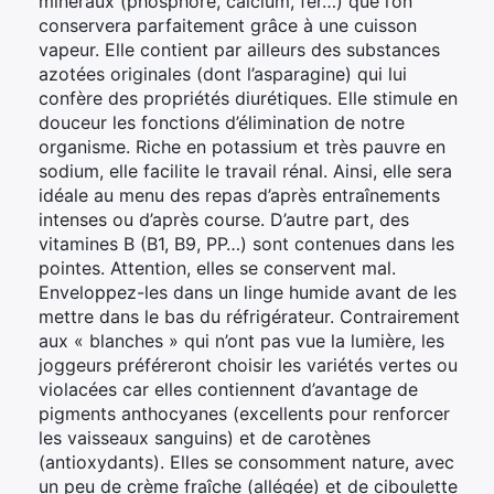
minéraux (phosphore, calcium, fer…) que l’on
conservera parfaitement grâce à une cuisson
vapeur. Elle contient par ailleurs des substances
azotées originales (dont l’asparagine) qui lui
confère des propriétés diurétiques. Elle stimule en
douceur les fonctions d’élimination de notre
organisme. Riche en potassium et très pauvre en
sodium, elle facilite le travail rénal. Ainsi, elle sera
idéale au menu des repas d’après entraînements
intenses ou d’après course. D’autre part, des
vitamines B (B1, B9, PP…) sont contenues dans les
pointes. Attention, elles se conservent mal.
Enveloppez-les dans un linge humide avant de les
mettre dans le bas du réfrigérateur. Contrairement
aux « blanches » qui n’ont pas vue la lumière, les
joggeurs préféreront choisir les variétés vertes ou
violacées car elles contiennent d’avantage de
pigments anthocyanes (excellents pour renforcer
les vaisseaux sanguins) et de carotènes
(antioxydants). Elles se consomment nature, avec
un peu de crème fraîche (allégée) et de ciboulette