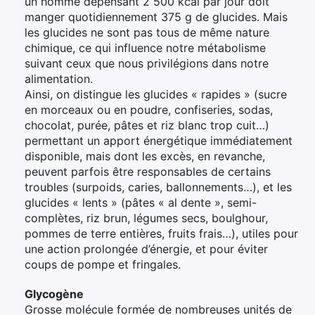
un homme dépensant 2 500 kcal par jour doit
manger quotidiennement 375 g de glucides. Mais
les glucides ne sont pas tous de même nature
chimique, ce qui influence notre métabolisme
suivant ceux que nous privilégions dans notre
alimentation.
Ainsi, on distingue les glucides « rapides » (sucre
en morceaux ou en poudre, confiseries, sodas,
chocolat, purée, pâtes et riz blanc trop cuit…)
permettant un apport énergétique immédiatement
disponible, mais dont les excès, en revanche,
peuvent parfois être responsables de certains
troubles (surpoids, caries, ballonnements…), et les
glucides « lents » (pâtes « al dente », semi-
complètes, riz brun, légumes secs, boulghour,
pommes de terre entières, fruits frais…), utiles pour
une action prolongée d’énergie, et pour éviter
coups de pompe et fringales.
Glycogène
Grosse molécule formée de nombreuses unités de