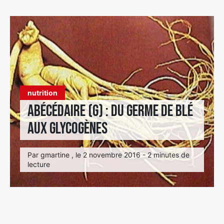
Élément
Élément
Élément
de
de
de
menu
menu
menu
nutrition
Abécédaire (G) : Du Germe de blé
aux Glycogènes
Par gmartine , le 2 novembre 2016 - 2 minutes de
lecture