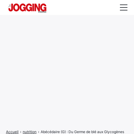
Actualités
Tests et calculateurs
Rencontres
Courses
Equipement
Entraînement
Santé
CALENDRIER
COURSES
2026
Accueil
›
nutrition
›
Abécédaire (G) : Du Germe de blé aux Glycogènes