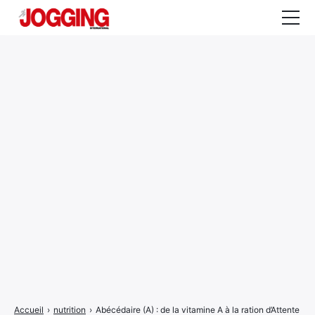
Actualités
Tests et calculateurs
Rencontres
Courses
Equipement
Entraînement
Santé
CALENDRIER
COURSES
2026
Accueil
›
nutrition
›
Abécédaire (A) : de la vitamine A à la ration d’Attente