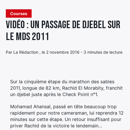
Élément
Courses
Élément
Élément
de
Vidéo : un passage de djebel sur
de
de
menu
menu
menu
le MDS 2011
Par La Rédaction , le 2 novembre 2016 - 3 minutes de lecture
Sur la cinquième étape du marathon des sables
2011, longue de 82 km, Rachid El Morabity, franchit
un djebel juste après le Check Point n°1.
Mohamad Ahansal, passé en tête beaucoup trop
rapidement pour notre cameraman, lui reprendra 12
minutes sur cette étape. Un retour insuffisant pour
priver Rachid de la victoire le lendemain…