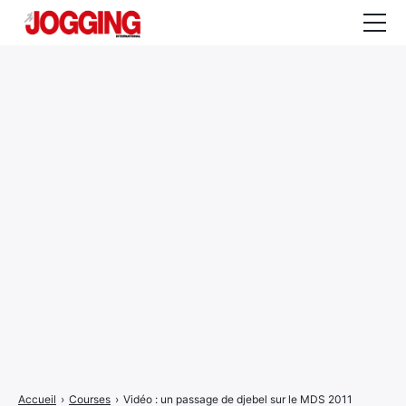
Actualités
Tests et calculateurs
Rencontres
Courses
Equipement
Entraînement
Santé
CALENDRIER
COURSES
2026
Accueil
›
Courses
›
Vidéo : un passage de djebel sur le MDS 2011