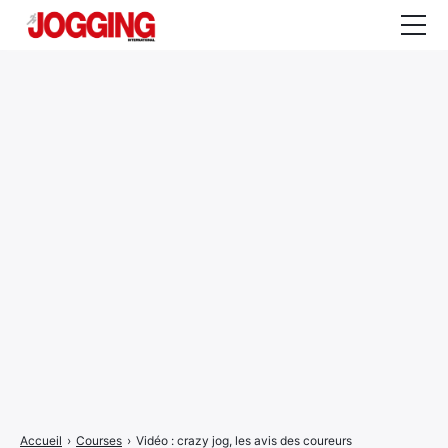
Actualités
Tests et calculateurs
Rencontres
Courses
Equipement
Entraînement
Santé
CALENDRIER
COURSES
2026
Accueil
›
Courses
›
Vidéo : crazy jog, les avis des coureurs