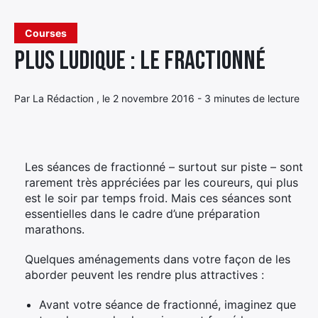
Élément
Courses
Élément
Élément
de
Plus ludique : le fractionné
de
de
menu
menu
menu
Par La Rédaction , le 2 novembre 2016 - 3 minutes de lecture
Les séances de fractionné – surtout sur piste – sont
rarement très appréciées par les coureurs, qui plus
est le soir par temps froid. Mais ces séances sont
essentielles dans le cadre d’une préparation
marathons.
Quelques aménagements dans votre façon de les
aborder peuvent les rendre plus attractives :
Avant votre séance de fractionné, imaginez que