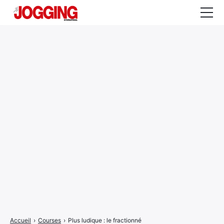
Actualités
Tests et calculateurs
Rencontres
Courses
Equipement
Entraînement
Santé
CALENDRIER
COURSES
2026
Accueil
›
Courses
›
Plus ludique : le fractionné