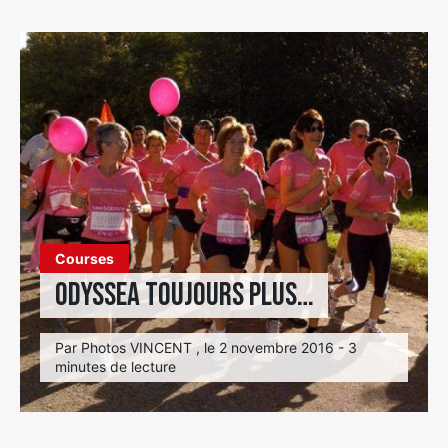
Élément
Élément
Élément
de
de
de
menu
menu
menu
Courses
ODYSSEA toujours plus…
Par Photos VINCENT , le 2 novembre 2016 - 3
minutes de lecture