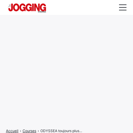
Actualités
Tests et calculateurs
Rencontres
Courses
Equipement
Entraînement
Santé
CALENDRIER
COURSES
2026
Accueil
›
Courses
›
ODYSSEA toujours plus…