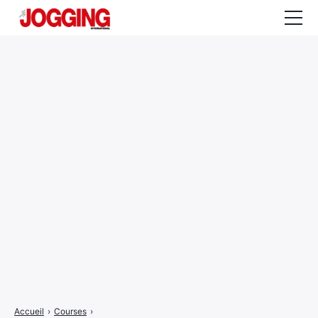
Actualités
Tests et calculateurs
Rencontres
Courses
Equipement
Entraînement
Santé
CALENDRIER
COURSES
2026
Accueil
›
Courses
›