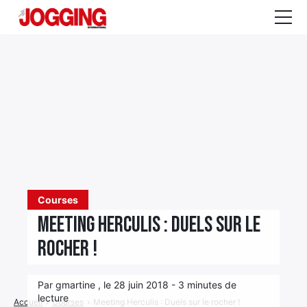
Actualités
Tests et calculateurs
Rencontres
Courses
Equipement
Entraînement
Courses
Meeting Herculis : Duels sur le
Santé
rocher !
CALENDRIER
COURSES
2026
Par gmartine , le 28 juin 2018 - 3 minutes de
lecture
Accueil
›
Courses
›
Meeting Herculis : Duels sur le rocher !