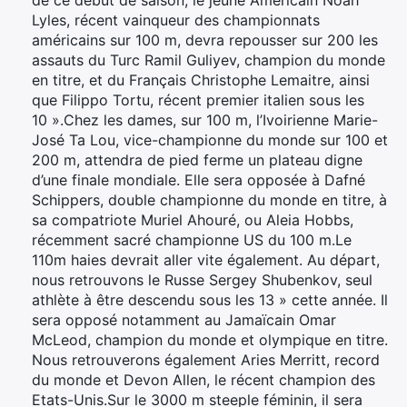
de ce début de saison, le jeune Américain Noah
Lyles, récent vainqueur des championnats
américains sur 100 m, devra repousser sur 200 les
assauts du Turc Ramil Guliyev, champion du monde
en titre, et du Français Christophe Lemaitre, ainsi
que Filippo Tortu, récent premier italien sous les
10 ».Chez les dames, sur 100 m, l’Ivoirienne Marie-
José Ta Lou, vice-championne du monde sur 100 et
200 m, attendra de pied ferme un plateau digne
d’une finale mondiale. Elle sera opposée à Dafné
Schippers, double championne du monde en titre, à
sa compatriote Muriel Ahouré, ou Aleia Hobbs,
récemment sacré championne US du 100 m.Le
110m haies devrait aller vite également. Au départ,
nous retrouvons le Russe Sergey Shubenkov, seul
athlète à être descendu sous les 13 » cette année. Il
sera opposé notamment au Jamaïcain Omar
McLeod, champion du monde et olympique en titre.
Nous retrouverons également Aries Merritt, record
du monde et Devon Allen, le récent champion des
Etats-Unis.Sur le 3000 m steeple féminin, il sera