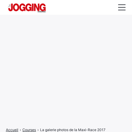
Actualités
Tests et calculateurs
Rencontres
Courses
Equipement
Entraînement
Santé
CALENDRIER
COURSES
2026
Accueil
›
Courses
›
La galerie photos de la Maxi-Race 2017