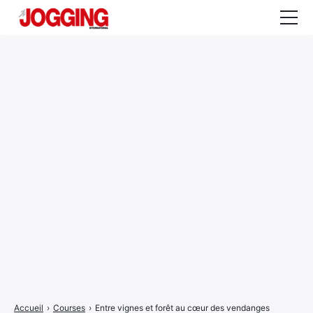
Actualités
Tests et calculateurs
Rencontres
Courses
Equipement
Entraînement
Santé
CALENDRIER
COURSES
2026
Accueil
›
Courses
›
Entre vignes et forêt au cœur des vendanges