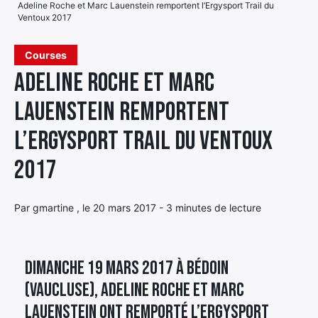
Adeline Roche et Marc Lauenstein remportent l’Ergysport Trail du
Ventoux 2017
Élément
Élément
Élément
de
Courses
de
de
menu
menu
menu
Adeline Roche et Marc
Lauenstein remportent
l’Ergysport Trail du Ventoux
2017
Par gmartine , le 20 mars 2017 - 3 minutes de lecture
Dimanche 19 mars 2017 à Bédoin
(Vaucluse), Adeline Roche et Marc
Lauenstein ont remporté l’Ergysport