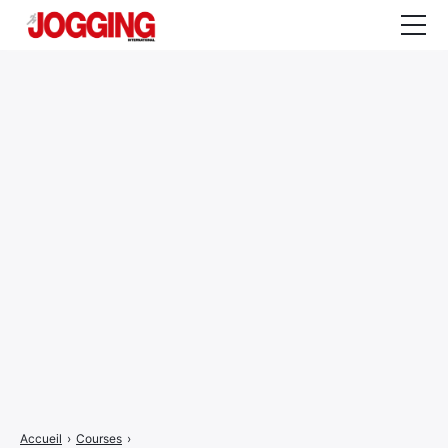
Actualités
Tests et calculateurs
Rencontres
Courses
Equipement
Entraînement
Santé
CALENDRIER
COURSES
2026
Accueil
›
Courses
›