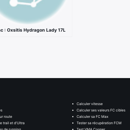
ac : Oxsitis Hydragon Lady 17L
Calculer vitesse
es
Calculer ses valeurs FC cibles
ur route
Calculer sa FC Max
 trail et d'Ultra
Tester sa récupération FCM
s de running
Test VMA Cooper