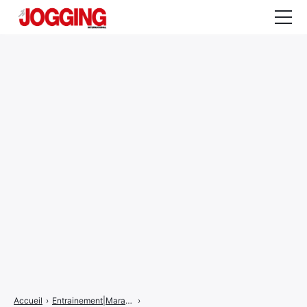
Actualités
Tests et calculateurs
Rencontres
Courses
Equipement
Entraînement
Santé
CALENDRIER
COURSES
2026
Accueil
›
Entrainement|Marathon
›