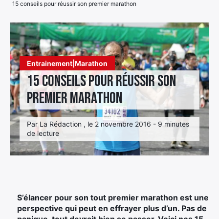
15 conseils pour réussir son premier marathon
Élément
Élément
Élément
de
de
de
menu
menu
menu
Entrainement|Marathon
15 conseils pour réussir son
premier marathon
Par La Rédaction , le 2 novembre 2016 - 9 minutes
de lecture
S’élancer pour son tout premier marathon est une
perspective qui peut en effrayer plus d’un. Pas de
panique, tout devrait bien se passer. Voici nos 15