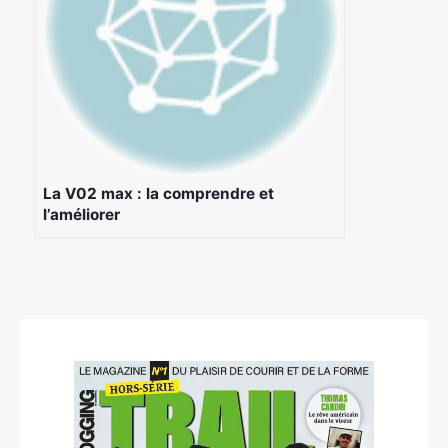
La V02 max : la comprendre et
l’améliorer
×
Rechercher
: