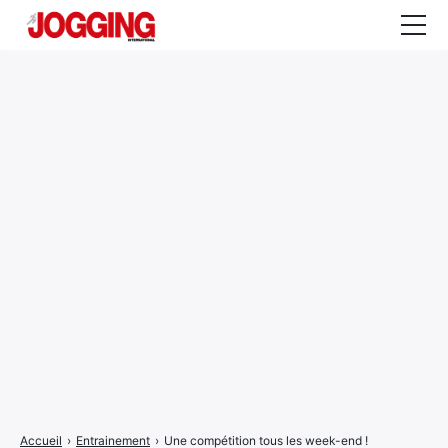
Actualités
Tests et calculateurs
Rencontres
Courses
Equipement
Entraînement
Santé
CALENDRIER
COURSES
2026
Accueil
›
Entrainement
›
Une compétition tous les week-end !