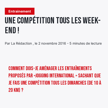
Élément
Entrainement
Élément
Élément
de
Une compétition tous les week-
de
de
menu
menu
menu
end !
Par La Rédaction , le 2 novembre 2016 - 5 minutes de lecture
Comment dois-je aménager les entraînements
proposés par «Jogging International » sachant que
je fais une compétition tous les dimanches (de 10 à
20 km) ?