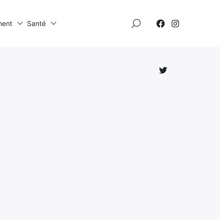
×
ment
Santé
Élément
Élément
de
de
menu
menu
Élément
de
menu