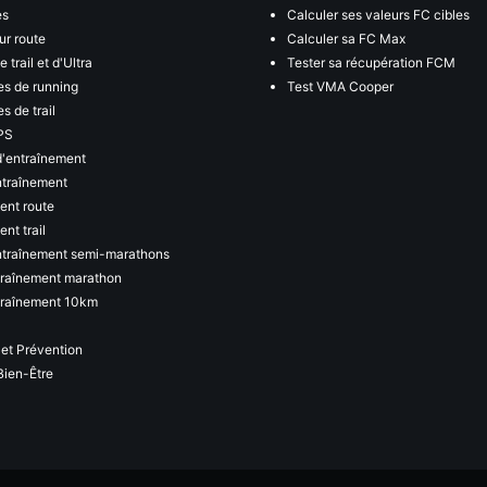
es
Calculer ses valeurs FC cibles
ur route
Calculer sa FC Max
 trail et d'Ultra
Tester sa récupération FCM
s de running
Test VMA Cooper
s de trail
PS
d'entraînement
ntraînement
ent route
nt trail
ntraînement semi-marathons
traînement marathon
traînement 10km
 et Prévention
Bien-Être