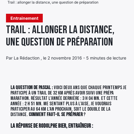
Trail : allonger la distance, une question de préparation
Élément
Élément
Élément
de
Entrainement
de
de
menu
Trail : allonger la distance,
menu
menu
une question de préparation
Par La Rédaction , le 2 novembre 2016 - 5 minutes de lecture
La question de Pascal :
Voici deux ans que chaque printemps je
participe à un trail de 32 km après avoir suivi une prépa
marathon. Résultat l’année dernière : 3 h 04 mn. Et cette
année : 2 h 51 mn. Me sentant plus à l’aise, je voudrais
participer au 64 km l’an prochain, soit le double de la
distance.
Comment faut-il se préparer
?
La réponse de Rodolphe Bier, entraîneur :