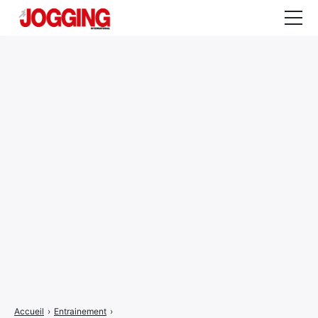
Actualités
Tests et calculateurs
Rencontres
Courses
Equipement
Entraînement
Santé
CALENDRIER
COURSES
2026
Accueil
›
Entrainement
›