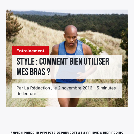
Élément
Élément
Élément
de
de
de
menu
menu
menu
Entrainement
Style : Comment bien utiliser
mes bras ?
Par La Rédaction , le 2 novembre 2016 - 5 minutes
de lecture
Ancien coureur cycliste reconverti à la course à pied depuis