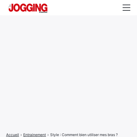
Actualités
Tests et calculateurs
Rencontres
Courses
Equipement
Entraînement
Santé
CALENDRIER
COURSES
2026
Accueil
›
Entrainement
›
Style : Comment bien utiliser mes bras ?