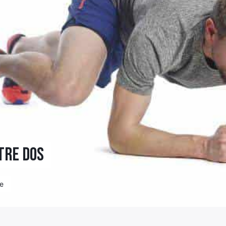
tre dos
re