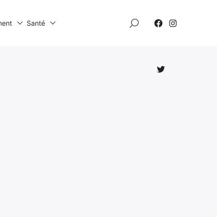
×
ment
Santé
Élément
Élément
de
de
menu
menu
Élément
de
menu