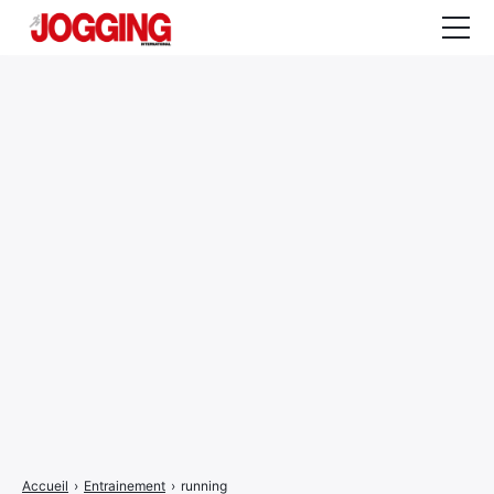
Actualités
Tests et calculateurs
Rencontres
Courses
Equipement
Entraînement
Santé
CALENDRIER
COURSES
2026
Accueil
›
Entrainement
›
running