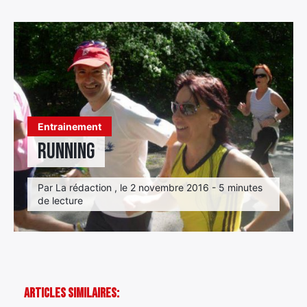
Élément
Élément
Élément
de
de
de
menu
menu
menu
Entrainement
running
Par La rédaction , le 2 novembre 2016 - 5 minutes
de lecture
Articles Similaires: