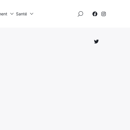
×
ment
Santé
Élément
Élément
de
de
menu
menu
Élément
de
menu