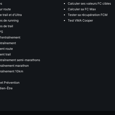
es
Calculer ses valeurs FC cibles
ur route
Calculer sa FC Max
 trail et d'Ultra
Tester sa récupération FCM
s de running
Test VMA Cooper
s de trail
PS
d'entraînement
ntraînement
ent route
nt trail
ntraînement semi-marathons
traînement marathon
traînement 10km
 et Prévention
Bien-Être