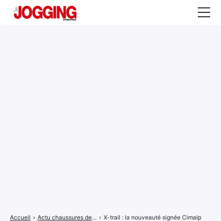
Actualités
Tests et calculateurs
Rencontres
Courses
Equipement
Entraînement
Santé
CALENDRIER
COURSES
2026
Accueil
›
Actu chaussures de trail
›
X-trail : la nouveauté signée Cimalp