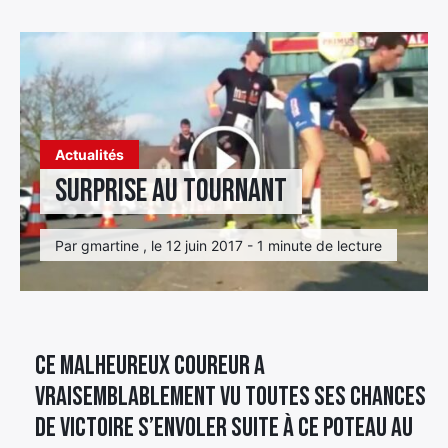
Élément
Élément
Élément
de
de
de
menu
menu
menu
Actualités
Surprise au tournant
Par gmartine , le 12 juin 2017 - 1 minute de lecture
Ce malheureux coureur a
vraisemblablement vu toutes ses chances
de victoire s’envoler suite à ce poteau au