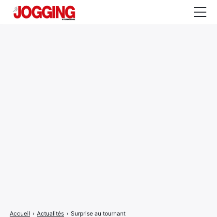
Actualités
Tests et calculateurs
Rencontres
Courses
Equipement
Entraînement
Santé
CALENDRIER
COURSES
2026
Accueil
›
Actualités
›
Surprise au tournant