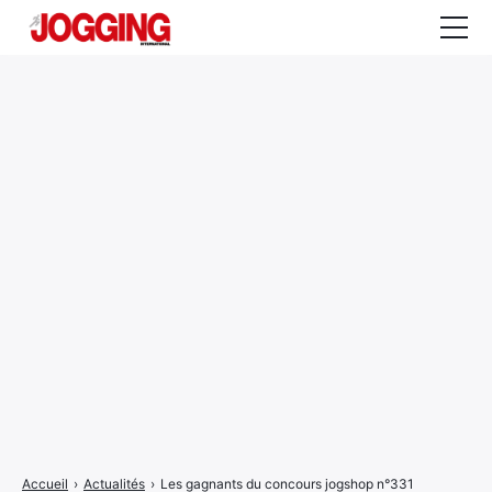
Actualités
Tests et calculateurs
Rencontres
Courses
Equipement
Entraînement
Santé
CALENDRIER
COURSES
2026
Accueil
›
Actualités
›
Les gagnants du concours jogshop n°331