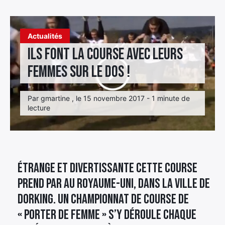
Élément
Élément
Élément
de
Actualités
de
de
menu
Ils font la course avec leurs
menu
menu
femmes sur le dos !
Par gmartine , le 15 novembre 2017 - 1 minute de
lecture
Étrange et divertissante cette course
prend par au Royaume-Uni, dans la ville de
Dorking. Un championnat de course de
« porter de femme » s’y déroule chaque